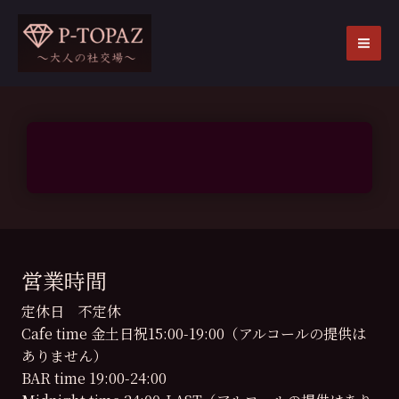
内
容
を
MA
ス
ME
キ
ッ
プ
営業時間
定休日 不定休
Cafe time 金土日祝15:00-19:00（アルコールの提供は
ありません）
BAR time 19:00-24:00