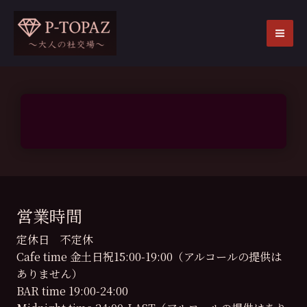
内
容
を
MA
ス
ME
キ
ッ
プ
営業時間
定休日 不定休
Cafe time 金土日祝15:00-19:00（アルコールの提供は
ありません）
BAR time 19:00-24:00