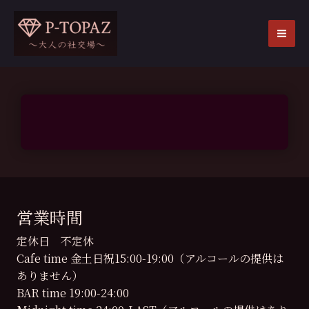
内
容
を
MA
ス
ME
キ
ッ
プ
営業時間
定休日 不定休
Cafe time 金土日祝15:00-19:00（アルコールの提供は
ありません）
BAR time 19:00-24:00