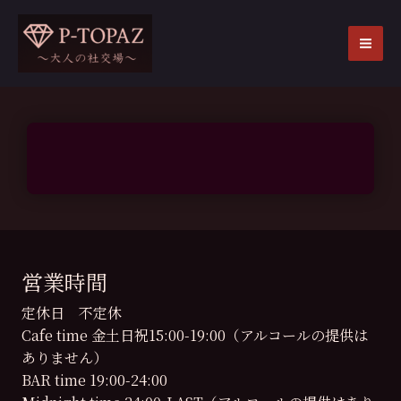
内
容
を
MA
ス
ME
キ
ッ
プ
営業時間
定休日 不定休
Cafe time 金土日祝15:00-19:00（アルコールの提供は
ありません）
BAR time 19:00-24:00