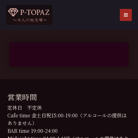
内
容
を
MA
ス
ME
キ
ッ
プ
営業時間
定休日 不定休
Cafe time 金土日祝15:00-19:00（アルコールの提供は
ありません）
BAR time 19:00-24:00