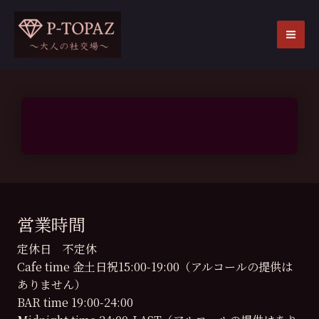
内
容
を
MA
ス
ME
キ
ッ
プ
営業時間
定休日 不定休
Cafe time 金土日祝15:00-19:00（アルコールの提供は
ありません）
BAR time 19:00-24:00