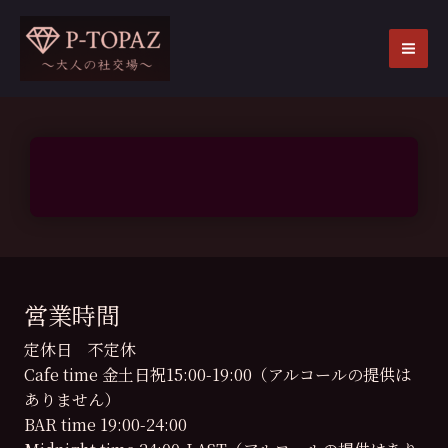
内
容
を
MA
ス
ME
キ
ッ
プ
営業時間
定休日 不定休
Cafe time 金土日祝15:00-19:00（アルコールの提供は
ありません）
BAR time 19:00-24:00