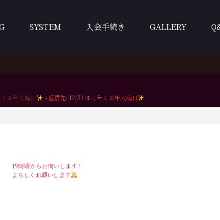
G
SYSTEM
入会手続き
GALLERY
Q
く年くる年大晦日
›
返信先: 12/31 ゆく年くる年大晦日
19時頃からお伺いします！
よろしくお願いします