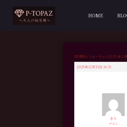
内
容
HOME
BLO
を
ス
キ
ッ
プ
HOME
›
フォーラム
›
12/31 ゆ
2025年12月31日 16:31
きり
ゲスト