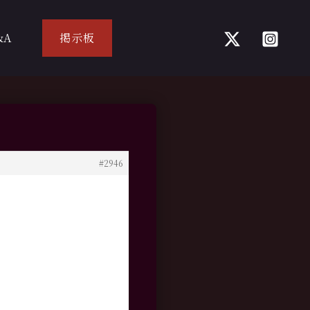
&A
掲示板
#2946