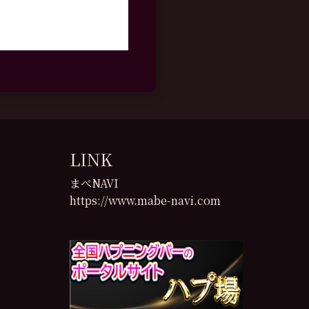
LINK
まべNAVI
https://www.mabe-navi.com