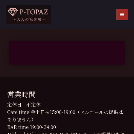
内
容
を
MA
ス
ME
キ
ッ
プ
営業時間
定休日 不定休
Cafe time 金土日祝15:00-19:00（アルコールの提供は
ありません）
BAR time 19:00-24:00