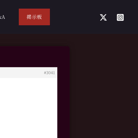
&A
掲示板
#3041