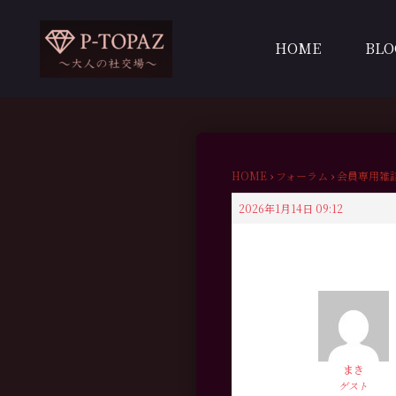
内
容
HOME
BLO
を
ス
キ
ッ
プ
HOME
›
フォーラム
›
会員専用雑
2026年1月14日 09:12
まき
ゲスト