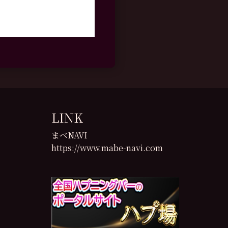
LINK
まべNAVI
https://www.mabe-navi.com