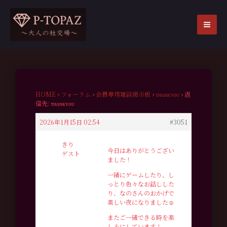
内
容
を
MA
ス
ME
キ
ッ
プ
HOME
›
フォーラム
›
会員専用雑談掲示板
›
ᴛʜᴀɴᴋʏᴏᴜ
›
返
信先: ᴛʜᴀɴᴋʏᴏᴜ
2026年1月15日 02:54
#3051
きり
今日はありがとうござい
ゲスト
ました！
一緒にゲームしたり、し
っとり色々なお話しした
り、なのさんのおかげで
楽しい夜になりました☺︎
またご一緒できる時を楽
しみにしています！