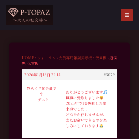
内
容
を
MA
ス
ME
キ
ッ
プ
HOME
›
フォーラム
›
会員専用雑談掲示板
›
伝言板
›
返信
先: 伝言板
2026年1月16日 22:14
#3079
恐らく？某会員で
ありがとうございます
す
無事に受取りました
ゲスト
2025年で1番感動した出
来事でした！
どなたか存じませんが、
またお会いできるのを楽
しみにしております