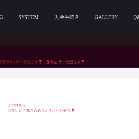
G
SYSTEM
入会手続き
GALLERY
Q
談掲示板
›
赤い彗星さま
›
返信先: 赤い彗星さま
あやはさん
お互いにご都合のあうときにぜひぜひ