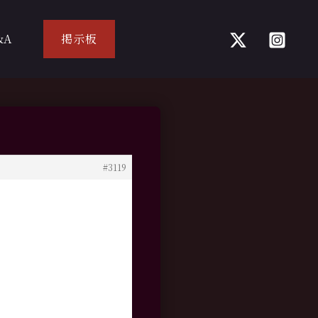
&A
掲示板
#3119