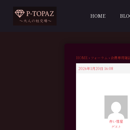
内
容
HOME
BLO
を
ス
キ
ッ
プ
HOME
›
フォーラム
›
会員専用雑
2026年1月20日 16:08
赤い彗星
ゲスト