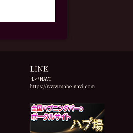
LINK
まべNAVI
https://www.mabe-navi.com