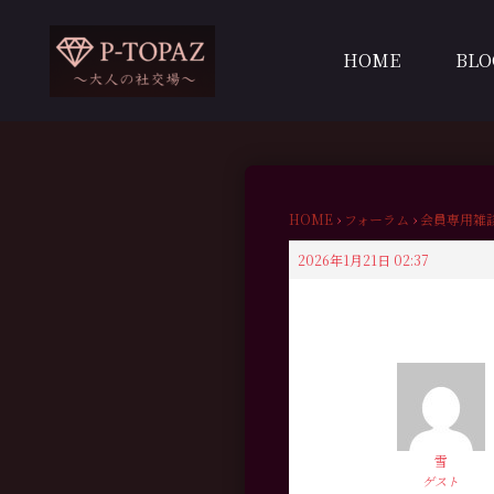
内
容
HOME
BLO
を
ス
キ
ッ
プ
HOME
›
フォーラム
›
会員専用雑
2026年1月21日 02:37
雪
ゲスト