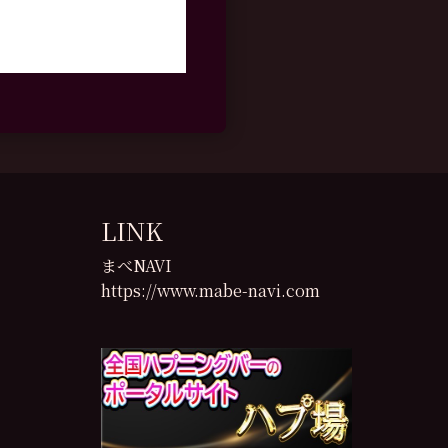
LINK
まべNAVI
https://www.mabe-navi.com