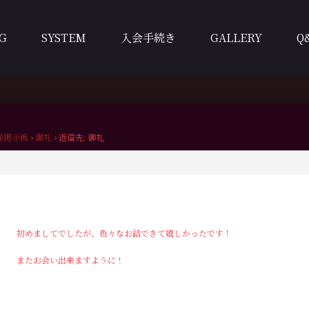
G
SYSTEM
入会手続き
GALLERY
Q
談掲示板
›
御礼
›
返信先: 御礼
初めましてでしたが、色々なお話できて嬉しかったです！
またお会い出来ますように！