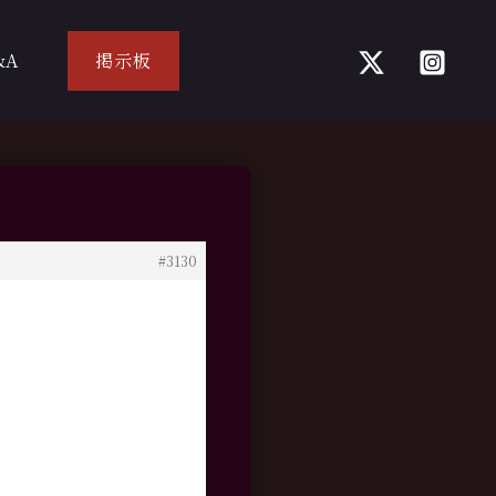
&A
掲示板
#3130