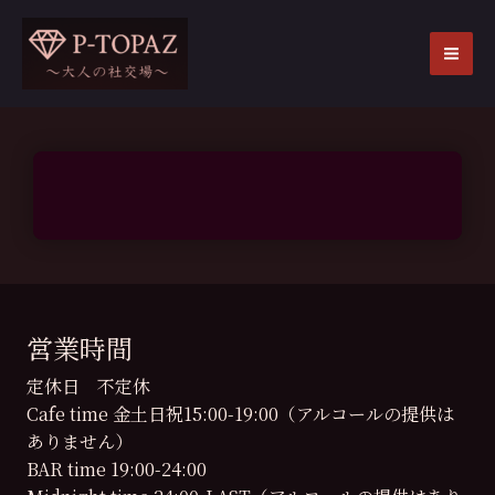
内
容
を
MA
ス
ME
キ
ッ
プ
営業時間
定休日 不定休
Cafe time 金土日祝15:00-19:00（アルコールの提供は
ありません）
BAR time 19:00-24:00