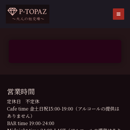
内
容
を
MA
ス
ME
キ
ッ
プ
営業時間
定休日 不定休
Cafe time 金土日祝15:00-19:00（アルコールの提供は
ありません）
BAR time 19:00-24:00