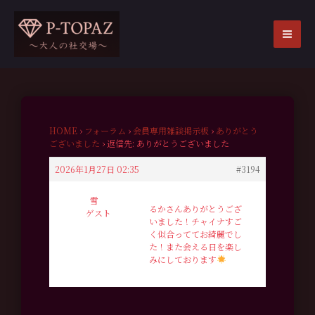
内
容
を
MA
ス
ME
キ
ッ
プ
HOME
›
フォーラム
›
会員専用雑談掲示板
›
ありがとう
ございました
›
返信先: ありがとうございました
2026年1月27日 02:35
#3194
雪
るかさんありがとうござ
ゲスト
いました！チャイナすご
く似合っててお綺麗でし
た！また会える日を楽し
みにしております