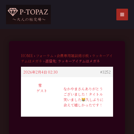
内
容
を
MA
ス
ME
キ
ッ
プ
HOME
›
フォーラム
›
会員専用雑談掲示板
›
ラッキーアイ
テムはメガネ
›
返信先: ラッキーアイテムはメガネ
2026年2月4日 02:30
#3252
雪
なかやまさんありがとう
ゲスト
ございました！タイトル
笑いました
久しぶりに
会えて嬉しかったです！