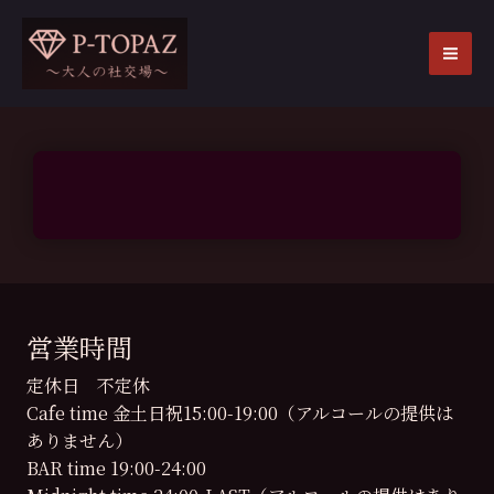
内
容
を
MA
ス
ME
キ
ッ
プ
営業時間
定休日 不定休
Cafe time 金土日祝15:00-19:00（アルコールの提供は
ありません）
BAR time 19:00-24:00