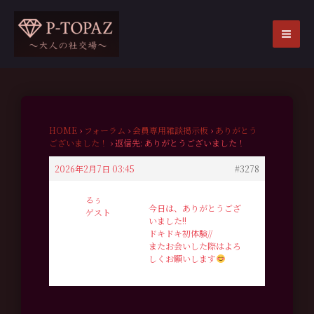
内
容
を
MA
ス
ME
キ
ッ
プ
HOME
›
フォーラム
›
会員専用雑談掲示板
›
ありがとう
ございました！
›
返信先: ありがとうございました！
2026年2月7日 03:45
#3278
るぅ
今日は、ありがとうござ
ゲスト
いました!!
ドキドキ初体験//
またお会いした際はよろ
しくお願いします