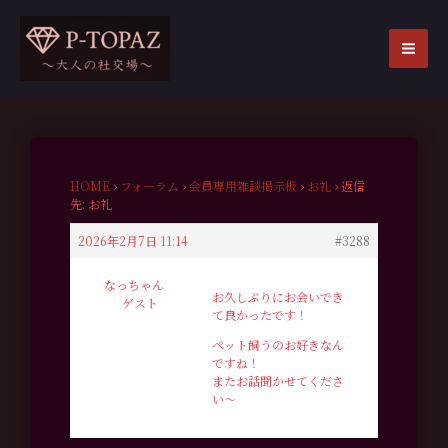
内
容
を
MA
ス
ME
キ
ッ
プ
HOME
›
フォーラム
›
会員専用雑談掲示板
›
お礼
›
返信
先: お礼
2026年2月7日 11:14
#3288
なっちゃん
お久しぶりにお会いでき
ゲスト
て良かったです！
ペット飼うのお好きなん
ですね！
またお話聞かせてくださ
い〜