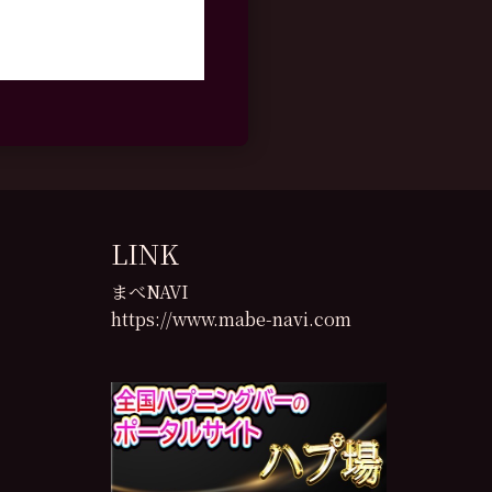
LINK
まべNAVI
https://www.mabe-navi.com