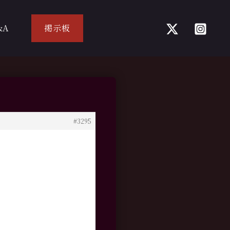
&A
掲示板
#3295