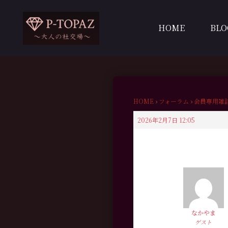
内
容
HOME
BLO
を
ス
キ
ッ
プ
HOME
›
フォーラム
›
会員専用雑
2026年2月7日 12:05
なかやま
ゲスト