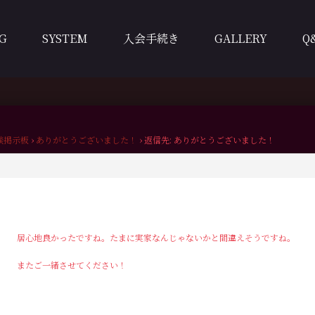
G
SYSTEM
入会手続き
GALLERY
Q
談掲示板
›
ありがとうございました！
›
返信先: ありがとうございました！
居心地良かったですね。たまに実家なんじゃないかと間違えそうですね。
またご一緒させてください！