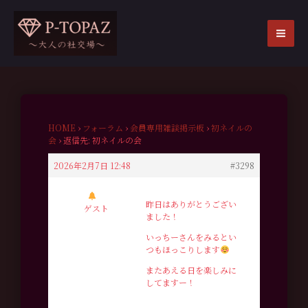
内
容
を
MA
ス
ME
キ
ッ
プ
HOME
›
フォーラム
›
会員専用雑談掲示板
›
初ネイルの
会
›
返信先: 初ネイルの会
2026年2月7日 12:48
#3298
昨日はありがとうござい
ゲスト
ました！
いっちーさんをみるとい
つもほっこりします
またあえる日を楽しみに
してますー！