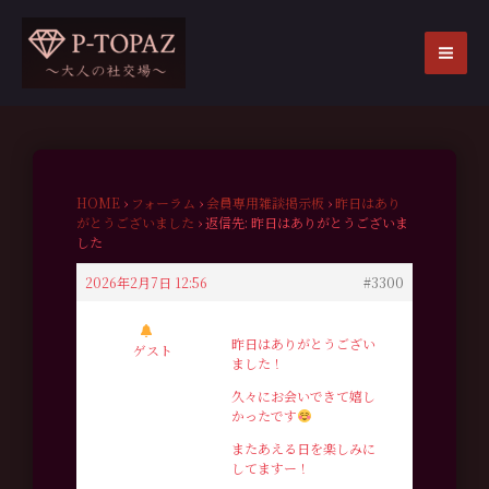
内
容
を
MA
ス
ME
キ
ッ
プ
HOME
›
フォーラム
›
会員専用雑談掲示板
›
昨日はあり
がとうございました
›
返信先: 昨日はありがとうございま
した
2026年2月7日 12:56
#3300
昨日はありがとうござい
ゲスト
ました！
久々にお会いできて嬉し
かったです
またあえる日を楽しみに
してますー！