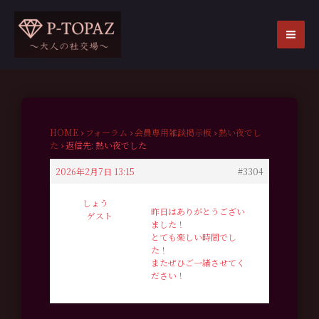
内
容
を
MA
ス
ME
キ
ッ
プ
HOME
›
フォーラム
›
会員専用雑談掲示板
›
熱い夜でし
た
›
返信先: 熱い夜でした
2026年2月7日 13:15
#3304
しょう
昨日はありがとうござい
ゲスト
ました！
とても楽しい時間でし
た！
またぜひご一緒させてく
ださい！