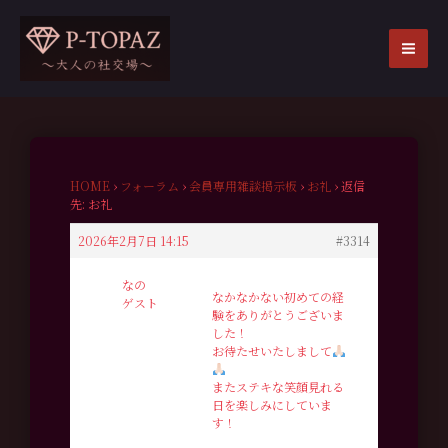
内
容
を
MA
ス
ME
キ
ッ
プ
HOME
›
フォーラム
›
会員専用雑談掲示板
›
お礼
›
返信
先: お礼
2026年2月7日 14:15
#3314
なの
なかなかない初めての経
ゲスト
験をありがとうございま
した！
お待たせいたしまして
またステキな笑顔見れる
日を楽しみにしていま
す！