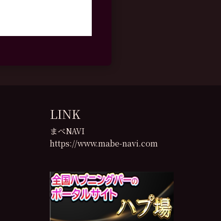
LINK
まべNAVI
https://www.mabe-navi.com