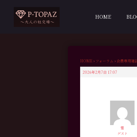
内
容
HOME
BLO
を
ス
キ
ッ
プ
HOME
›
フォーラム
›
会員専用雑
2026年2月7日 17:07
雪
ゲスト