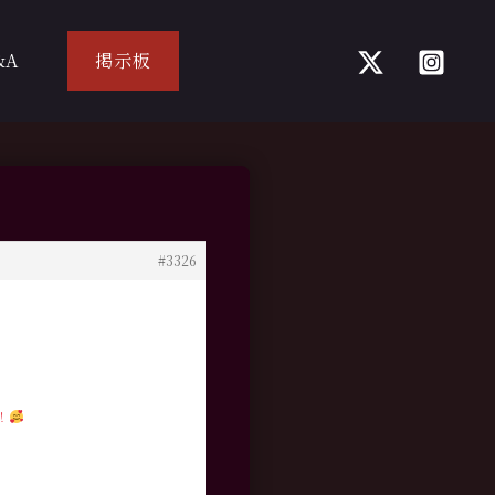
&A
掲示板
#3326
！