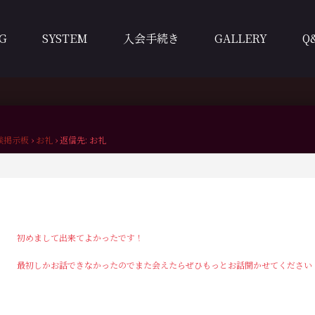
G
SYSTEM
入会手続き
GALLERY
Q
談掲示板
›
お礼
›
返信先: お礼
初めまして出来てよかったです！
最初しかお話できなかったのでまた会えたらぜひもっとお話聞かせてください