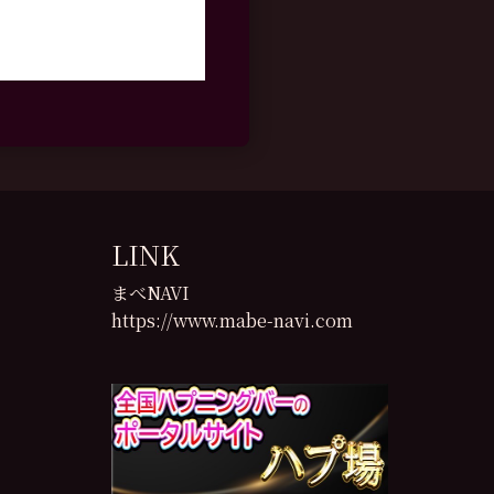
LINK
まべNAVI
https://www.mabe-navi.com