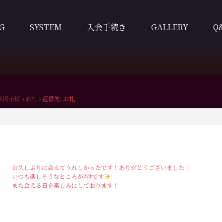
G
SYSTEM
入会手続き
GALLERY
Q
談掲示板
›
お礼
›
返信先: お礼
お久しぶりに会えてうれしかったです！ありがとうございました！
いつも楽しそうなところがｽﾃｷです
また会える日を楽しみにしております！