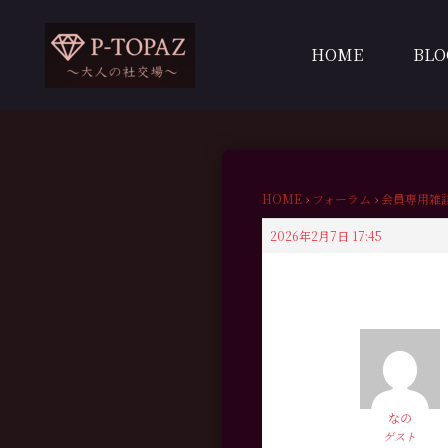
内
容
HOME
BLO
を
ス
キ
ッ
プ
HOME
›
フォーラム
›
会員専用雑
2026年2月7日 17:45
なの
ゲスト