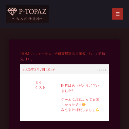
内
容
を
MA
ス
ME
キ
ッ
プ
HOME
›
フォーラム
›
会員専用雑談掲示板
›
お礼
›
返信
先: お礼
2026年2月7日 18:59
#3332
るぅ
昨日はありがとうござい
ゲスト
ました!!
ゲームにお話とっても楽
しかったです
次もまた対戦しましょ