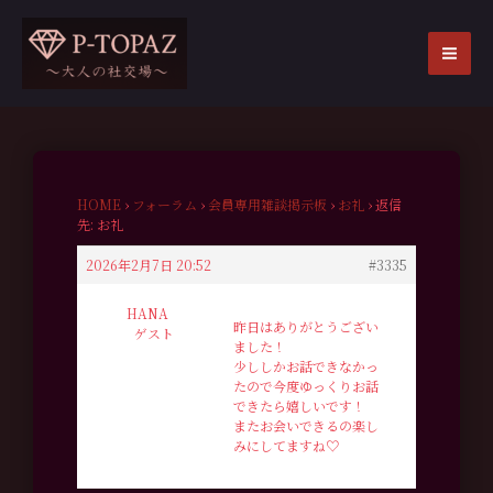
内
容
を
MA
ス
ME
キ
ッ
プ
HOME
›
フォーラム
›
会員専用雑談掲示板
›
お礼
›
返信
先: お礼
2026年2月7日 20:52
#3335
HANA
昨日はありがとうござい
ゲスト
ました！
少ししかお話できなかっ
たので今度ゆっくりお話
できたら嬉しいです！
またお会いできるの楽し
みにしてますね♡