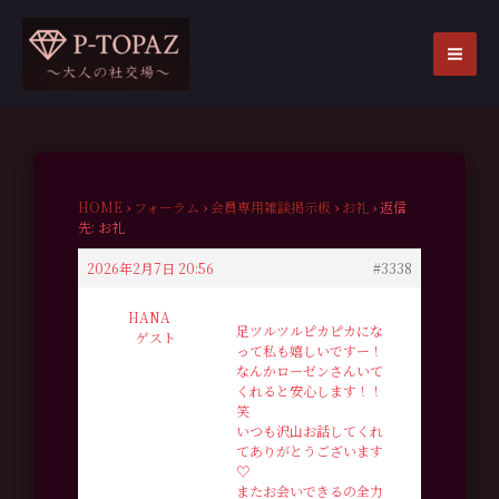
内
容
を
MA
ス
ME
キ
ッ
プ
HOME
›
フォーラム
›
会員専用雑談掲示板
›
お礼
›
返信
先: お礼
2026年2月7日 20:56
#3338
HANA
足ツルツルピカピカにな
ゲスト
って私も嬉しいですー！
なんかローゼンさんいて
くれると安心します！！
笑
いつも沢山お話してくれ
てありがとうございます
♡
またお会いできるの全力