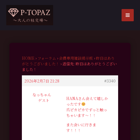
内
容
を
MA
ス
ME
キ
ッ
プ
HOME
›
フォーラム
›
会員専用雑談掲示板
›
昨日はあり
がとうございました！
›
返信先: 昨日はありがとうござい
ました！
2026年2月7日 21:28
#3340
なっちゃん
HANAさん会えて嬉しか
ゲスト
ったです
爪ピカピカでずっと触っ
ちゃいます〜！！
また会いに行きま
す！！！