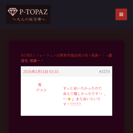
内
容
を
MA
ス
ME
キ
ッ
プ
HOME
›
フォーラム
›
会員専用雑談掲示板
›
感謝ー！
›
返
信先: 感謝ー！
2026年2月11日 03:33
#3370
雪
ずっと会いたかったので
ゲスト
会えて嬉しかったです^> ·̫
<^
♩ また会いたいで
す！♡♡♡