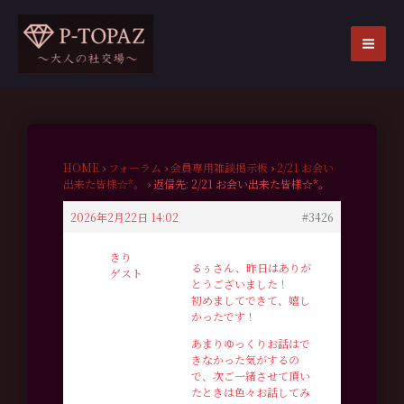
内
容
を
MA
ス
ME
キ
ッ
プ
HOME
›
フォーラム
›
会員専用雑談掲示板
›
2/21 お会い
出来た皆様☆*。
›
返信先: 2/21 お会い出来た皆様☆*。
2026年2月22日 14:02
#3426
きり
るぅさん、昨日はありが
ゲスト
とうございました！
初めましてできて、嬉し
かったです！
あまりゆっくりお話はで
きなかった気がするの
で、次ご一緒させて頂い
たときは色々お話してみ