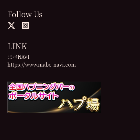
Follow Us
LINK
まべNAVI
https://www.mabe-navi.com