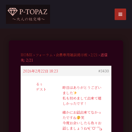
内
容
を
MA
ス
ME
キ
ッ
プ
HOME
›
フォーラム
›
会員専用雑談掲示板
›
2/21
›
返信
先: 2/21
2026年2月22日 18:23
#3430
るぅ
昨日はありがとうござい
ゲスト
ました
私も初めまして出来て嬉
しかったです！
確かにお話出来てなかっ
たですね
笑
今度お会いしたら色々お
話しましょうね٩(ˊᗜˋ*)و