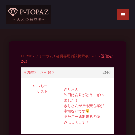
内
容
を
MA
ス
ME
キ
ッ
プ
HOME
›
フォーラム
›
会員専用雑談掲示板
›
2/21
›
返信先:
2/21
2026年2月23日 01:21
#3434
いっちー
きりさん
ゲスト
昨日はありがとうござい
ました！
きりさんが居る安心感が
半端ないです
またご一緒出来るの楽し
みにしてます！