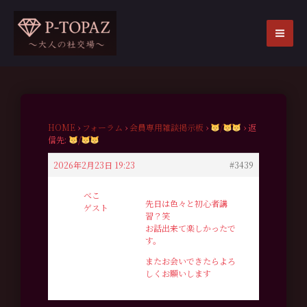
内
容
を
MA
ス
ME
キ
ッ
プ
HOME
›
フォーラム
›
会員専用雑談掲示板
›
/
›
返
信先:
/
2026年2月23日 19:23
#3439
べこ
先日は色々と初心者講
ゲスト
習？笑
お話出来て楽しかったで
す。
またお会いできたらよろ
しくお願いします