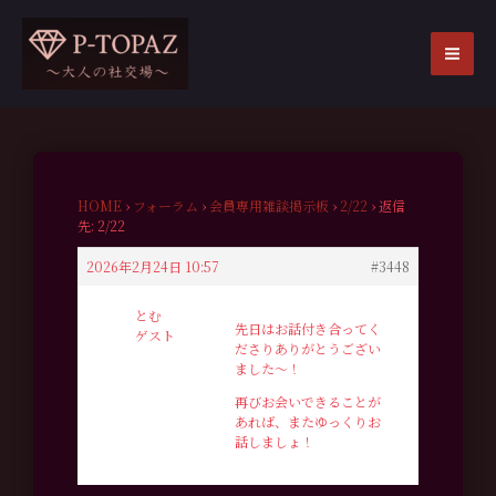
内
容
を
MA
ス
ME
キ
ッ
プ
HOME
›
フォーラム
›
会員専用雑談掲示板
›
2/22
›
返信
先: 2/22
2026年2月24日 10:57
#3448
とむ
先日はお話付き合ってく
ゲスト
ださりありがとうござい
ました〜！
再びお会いできることが
あれば、またゆっくりお
話しましょ！