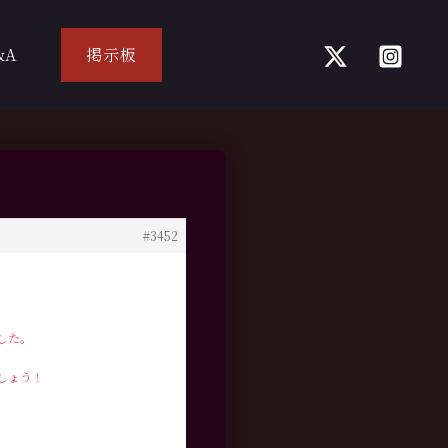
&A
掲示板
#3452
した。
しょう！