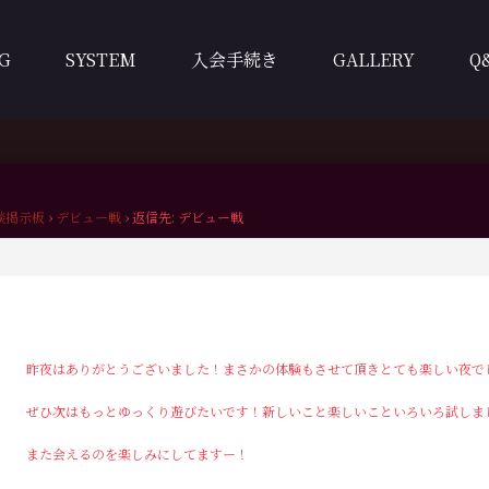
G
SYSTEM
入会手続き
GALLERY
Q
談掲示板
›
デビュー戦
›
返信先: デビュー戦
昨夜はありがとうございました！まさかの体験もさせて頂きとても楽しい夜で
ぜひ次はもっとゆっくり遊びたいです！新しいこと楽しいこといろいろ試しま
また会えるのを楽しみにしてますー！