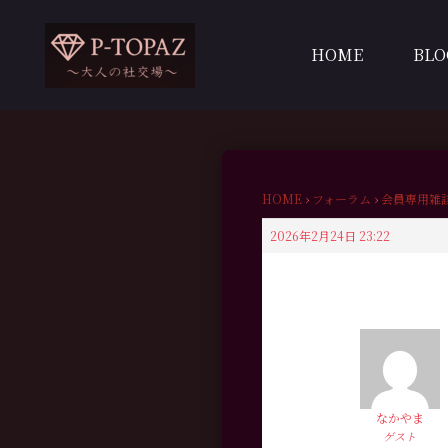
内
容
HOME
BLO
を
ス
キ
ッ
プ
HOME
›
フォーラム
›
会員専用雑
2026年2月24日 23:22
なかやま
ゲスト