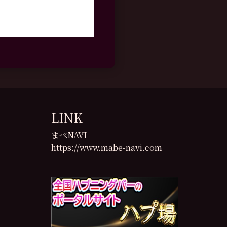
LINK
まべNAVI
https://www.mabe-navi.com