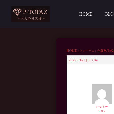
内
容
HOME
BLO
を
ス
キ
ッ
プ
HOME
›
フォーラム
›
会員専用雑
2026年3月1日 09:04
いっちー
ゲスト