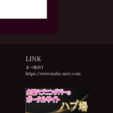
LINK
まべNAVI
https://www.mabe-navi.com