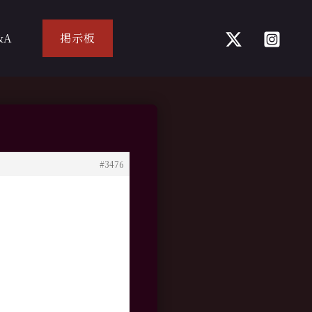
&A
掲示板
#3476