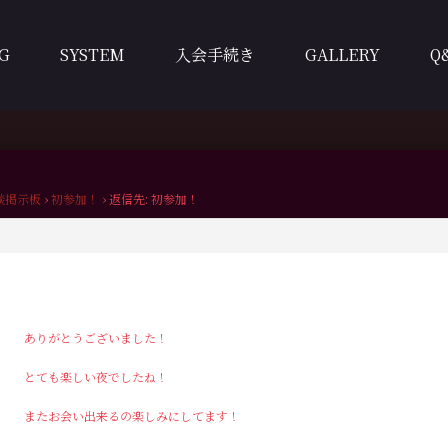
G
SYSTEM
入会手続き
GALLERY
Q
談掲示板
›
初参加！
›
返信先: 初参加！
ありがとうございました！
とても楽しい夜でしたね！
またお会い出来るの楽しみにしてます！