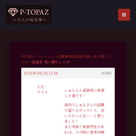
内
容
を
MA
ス
ME
キ
ッ
プ
HOME
›
フォーラム
›
会員専用雑談掲示板
›
短い間でし
たが
›
返信先: 短い間でしたが
2026年3月2日 12:38
#3487
とむ
しゅんさん退店後に来店
ゲスト
した者です！
店内でしゅんさんの話題
で盛り上がっていて、会
いたかったな〜！と感じ
ました！
また次回ご来店予定があ
れば、その時に是非対戦