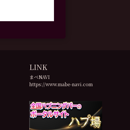
LINK
まべNAVI
https://www.mabe-navi.com