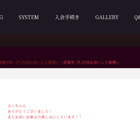
G
SYSTEM
入会手続き
GALLERY
Q
談掲示板
›
19.20日お会いした皆様⟡.·
›
返信先: 19.20日お会いした皆様⟡.·
るぅちゃん
ありがとうございました！
またお会い出来るの楽しみにしています！！