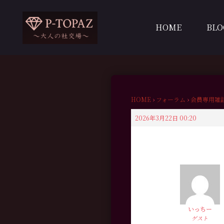
内
容
HOME
BLO
を
ス
キ
ッ
プ
HOME
›
フォーラム
›
会員専用雑
2026年3月22日 00:20
いっちー
ゲスト