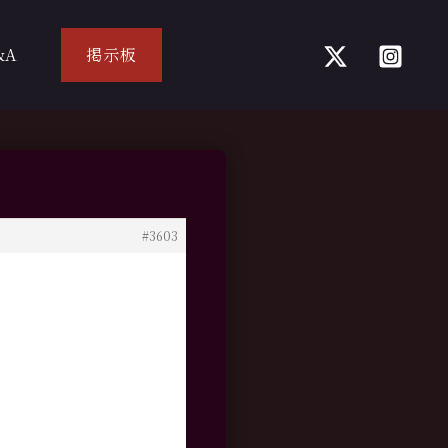
&A
掲示板
#3603