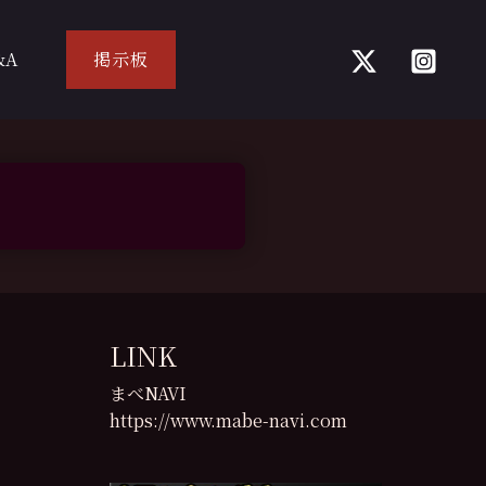
&A
掲示板
LINK
まべNAVI
https://www.mabe-navi.com