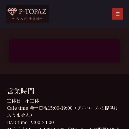
内
容
を
MA
ス
ME
キ
ッ
プ
営業時間
定休日 不定休
Cafe time 金土日祝15:00-19:00（アルコールの提供は
ありません）
BAR time 19:00-24:00