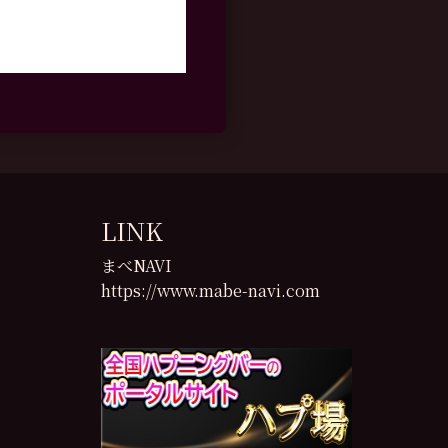
LINK
まべNAVI
https://www.mabe-navi.com