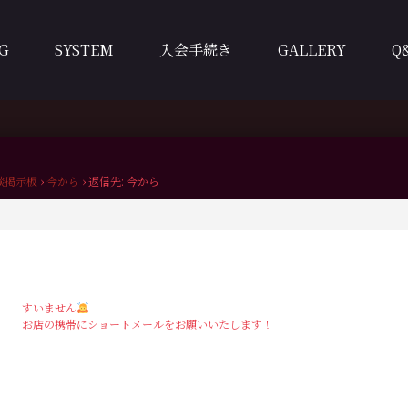
G
SYSTEM
入会手続き
GALLERY
Q
談掲示板
›
今から
›
返信先: 今から
すいません
お店の携帯にショートメールをお願いいたします！