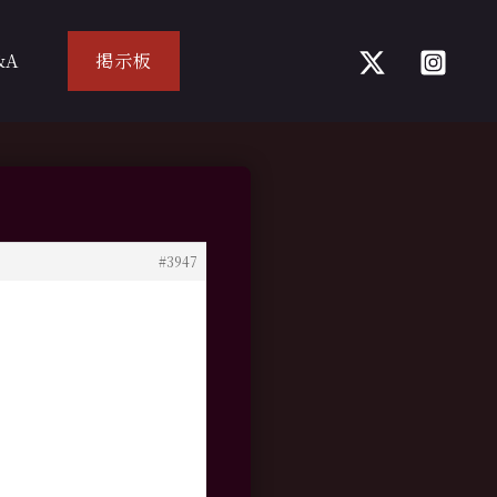
&A
掲示板
#3947