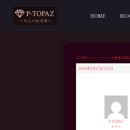
内
容
HOME
BLO
を
ス
キ
ッ
プ
HOME
›
フォーラム
›
会員専用雑
2026年5月17日 02:01
P-TOPAZ
ゲスト