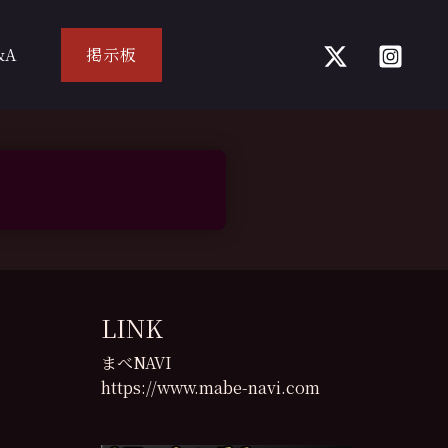
&A
掲示板
LINK
まべNAVI
https://www.mabe-navi.com