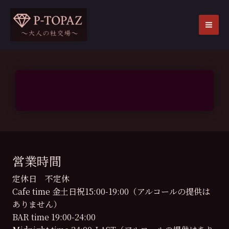
内
容
を
MA
ス
ME
キ
ッ
プ
営業時間
定休日 不定休
Cafe time 金土日祝15:00-19:00（アルコールの提供は
ありません）
BAR time 19:00-24:00