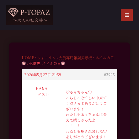
内
容
を
MA
ス
ME
キ
ッ
プ
HOME
›
フォーラム
›
会員専用雑談掲示板
›
ネイルの日
›
返信先: ネイルの日
2026年5月27日 21:59
#3995
HANA
♡るぅちゃん♡
ゲスト
こちらこそ忙しい中来て
くださってありがとうご
ざいます！
わたしもるぅちゃんに会
えて嬉しかったよ
ー！！！
わたしも癒されました♡
ありがとうございます！