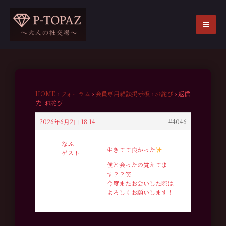
内
容
を
MA
ス
ME
キ
ッ
プ
HOME
›
フォーラム
›
会員専用雑談掲示板
›
お詫び
›
返信
先: お詫び
2026年6月2日 18:14
#4046
なふ
生きてて良かった
ゲスト
僕と会ったの覚えてま
す？？笑
今度またお会いした際は
よろしくお願いします！