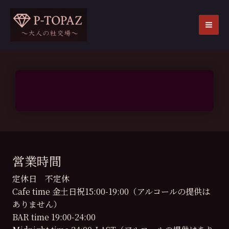
内
容
を
MA
ス
ME
キ
ッ
プ
営業時間
定休日 不定休
Cafe time 金土日祝15:00-19:00（アルコールの提供は
ありません）
BAR time 19:00-24:00